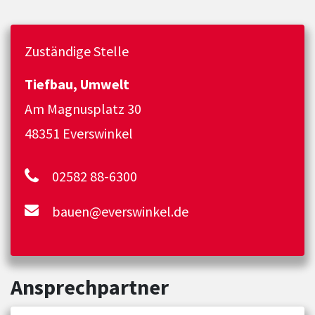
Zuständige Stelle
Tiefbau, Umwelt
Am Magnusplatz 30
48351 Everswinkel
02582 88-6300
bauen@everswinkel.de
Ansprechpartner