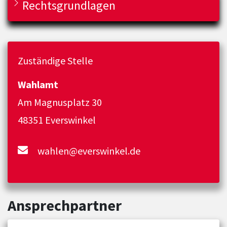
Rechtsgrundlagen
Zuständige Stelle
Wahlamt
Am Magnusplatz 30
48351 Everswinkel
wahlen@everswinkel.de
Ansprechpartner