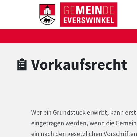
Zum Hauptinhalt springen
Zum Header
Zum Hauptinhalt
Zum Footer
Vorkaufsrecht
Wer ein Grundstück erwirbt, kann ers
eingetragen werden, wenn die Gemeinde
ein nach den gesetzlichen Vorschrifte