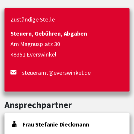
Zuständige Stelle
Steuern, Gebühren, Abgaben
Am Magnusplatz 30
48351 Everswinkel
steueramt@everswinkel.de
Ansprechpartner
Frau Stefanie Dieckmann