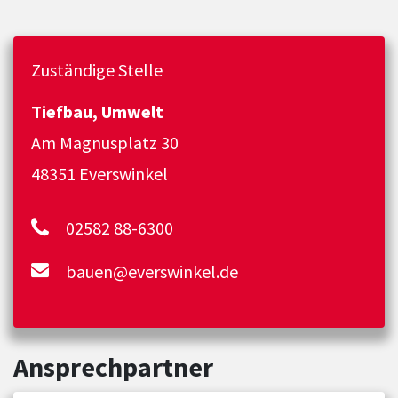
Zuständige Stelle
Tiefbau, Umwelt
Am Magnusplatz 30
48351 Everswinkel
02582 88-6300
bauen@everswinkel.de
Ansprechpartner