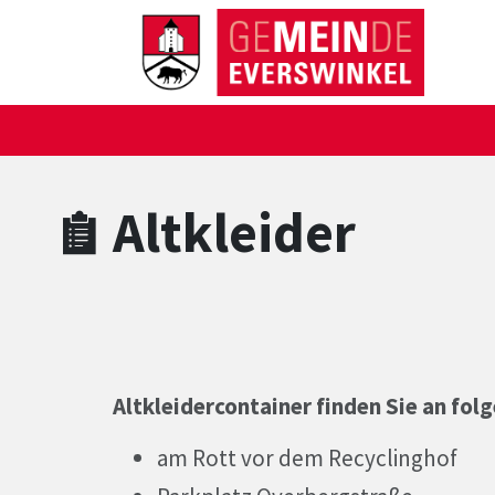
Zum Hauptinhalt springen
Zum Header
Zum Hauptinhalt
Zum Footer
Altkleider
Altkleidercontainer finden Sie an fol
am Rott vor dem Recyclinghof