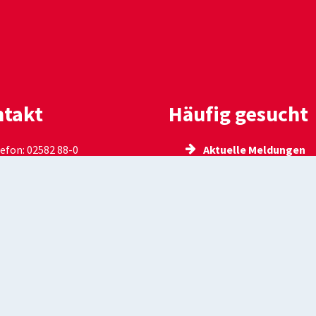
takt
Häufig gesucht
efon: 02582 88-0
Aktuelle Meldungen
ail:
Bekanntmachungen
meinde@everswinkel.de
Stellenausschreibun
Ausschreibungen
Everswinkel.de