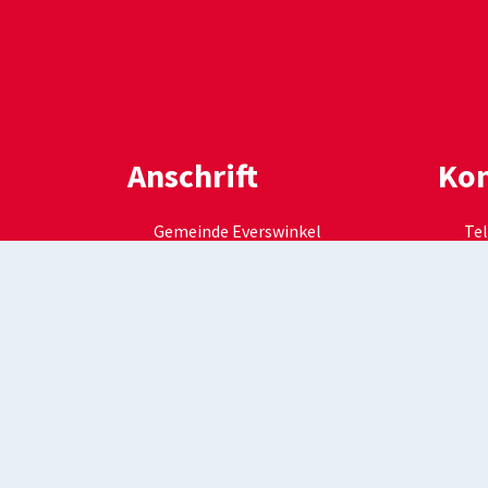
Anschrift
Kon
Gemeinde Everswinkel
Tel
Am Magnusplatz 30
E-M
48351 Everswinkel
ge