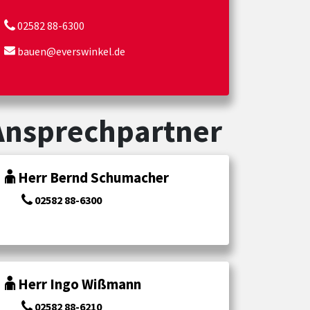
02582 88-6300
bauen@everswinkel.de
Ansprechpartner
Herr Bernd Schumacher
02582 88-6300
Herr Ingo Wißmann
02582 88-6210