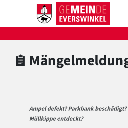
Zum Hauptinhalt springen
Zum Header
Zum Hauptinhalt
Zum Footer
Mängelmeldun
Ampel defekt? Parkbank beschädigt? 
Müllkippe entdeckt?