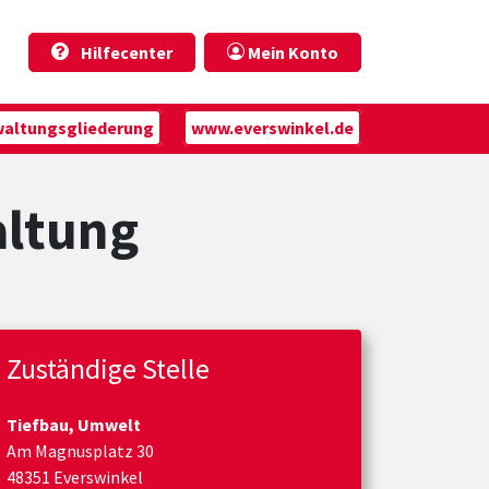
Hilfecenter
Mein Konto
waltungsgliederung
www.everswinkel.de
altung
Zuständige Stelle
Tiefbau, Umwelt
Am Magnusplatz 30
48351 Everswinkel