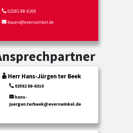
02582 88-6300
bauen@everswinkel.de
Ansprechpartner
Herr Hans-Jürgen ter Beek
02582 88-6310
hans-
juergen.terbeek@everswinkel.de