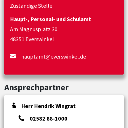
Zuständige Stelle
Haupt-, Personal- und Schulamt
Am Magnusplatz 30
48351 Everswinkel
hauptamt@everswinkel.de
Ansprechpartner
Herr Hendrik Wingrat
02582 88-1000