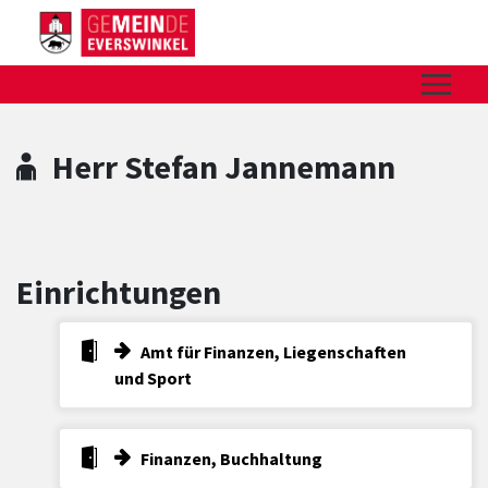
Zum Hauptinhalt springen
Zum Header
Zum Hauptinhalt
Zum Footer
Herr Stefan Jannemann
Einrichtungen
Amt für Finanzen, Liegenschaften
und Sport
Finanzen, Buchhaltung