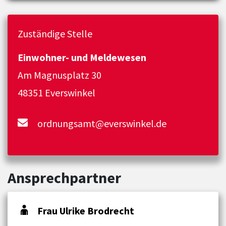
Zuständige Stelle
Einwohner- und Meldewesen
Am Magnusplatz 30
48351 Everswinkel
ordnungsamt@everswinkel.de
Ansprechpartner
Frau Ulrike Brodrecht