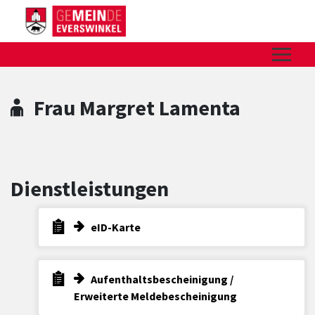
Zum Hauptinhalt springen
Zum Header
Zum Hauptinhalt
Zum Footer
Frau Margret Lamenta
Dienstleistungen
eID-Karte
Aufenthaltsbescheinigung /
Erweiterte Meldebescheinigung