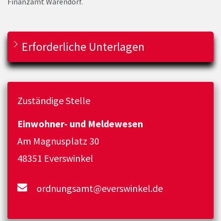
Finanzamt Warendorf.
Erforderliche Unterlagen
Zuständige Stelle
Einwohner- und Meldewesen
Am Magnusplatz 30
48351 Everswinkel
ordnungsamt@everswinkel.de