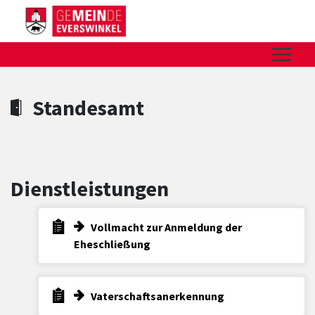
Zum Hauptinhalt springen
Zum Header
Zum Hauptinhalt
Zum Footer
Standesamt
Dienstleistungen
Vollmacht zur Anmeldung der
Eheschließung
Vaterschaftsanerkennung