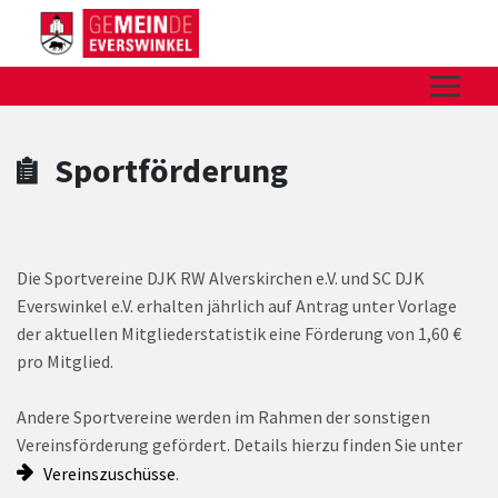
Zum Hauptinhalt springen
Zum Header
Zum Hauptinhalt
Zum Footer
Sportförderung
Die Sportvereine DJK RW Alverskirchen e.V. und SC DJK
Everswinkel e.V. erhalten jährlich auf Antrag unter Vorlage
der aktuellen Mitgliederstatistik eine Förderung von 1,60 €
pro Mitglied.
Andere Sportvereine werden im Rahmen der sonstigen
Vereinsförderung gefördert. Details hierzu finden Sie unter
Vereinszuschüsse
.