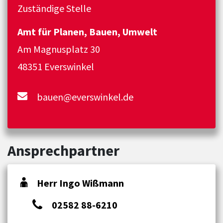
Zuständige Stelle
Amt für Planen, Bauen, Umwelt
Am Magnusplatz 30
48351 Everswinkel
bauen@everswinkel.de
Ansprechpartner
Herr Ingo Wißmann
02582 88-6210