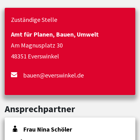
Zuständige Stelle
Amt für Planen, Bauen, Umwelt
Am Magnusplatz 30
48351 Everswinkel
bauen@everswinkel.de
Ansprechpartner
Frau Nina Schöler