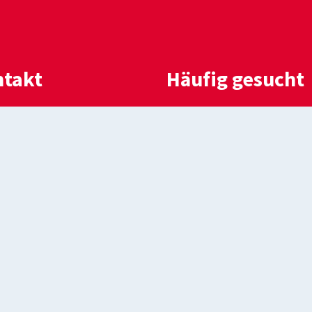
takt
Häufig gesucht
efon: 02582 88-0
Aktuelle Meldungen
ail:
Bekanntmachungen
meinde@everswinkel.de
Stellenausschreibun
Ausschreibungen
Everswinkel.de