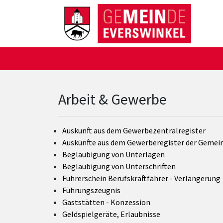
Zum Hauptinhalt springen
Zum Header
Zum Hauptinhalt
Zum Footer
Arbeit & Gewerbe
Auskunft aus dem Gewerbezentralregister
Auskünfte aus dem Gewerberegister der Gemei
Beglaubigung von Unterlagen
Beglaubigung von Unterschriften
Führerschein Berufskraftfahrer - Verlängerung
Führungszeugnis
Gaststätten - Konzession
Geldspielgeräte, Erlaubnisse