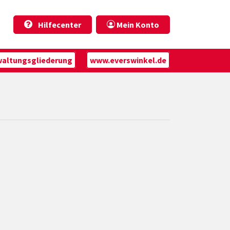
Hilfecenter
Mein Konto
waltungsgliederung
www.everswinkel.de