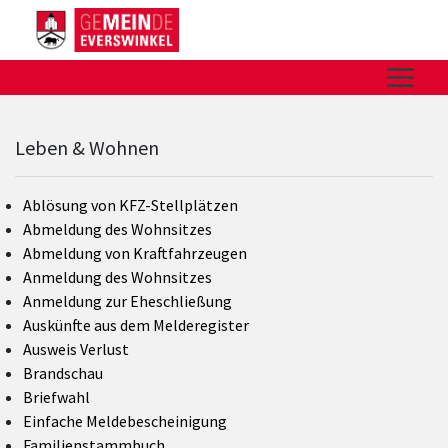
Zum Hauptinhalt springen
Zum Header
Zum Hauptinhalt
Zum Footer
Leben & Wohnen
Ablösung von KFZ-Stellplätzen
Abmeldung des Wohnsitzes
Abmeldung von Kraftfahrzeugen
Anmeldung
des Wohnsitzes
Anmeldung zur Eheschließung
Auskünfte aus dem Melderegister
Ausweis Verlust
Brandschau
Briefwahl
Einfache Meldebescheinigung
Familienstammbuch